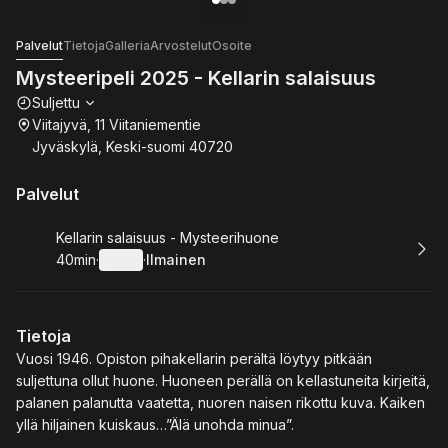
Mene kuvagalleriaan
Mene kuvagalleriaan
Mene kuvagalleriaan
1
2
3
Mysteeripeli 2025 - Kellarin salaisuus
Palvelut
Tietoja
Galleria
Arvostelut
Osoite
Mysteeripeli 2025 - Kellarin salaisuus
Aukioloajat
Suljettu
Viitajyvä, 11 Viitaniementie
Jyväskylä, Keski-suomi 40720
Palvelut
Varaa
Kellarin salaisuus - Mysteerihuone
40min
·
Tiedot
·
Ilmainen
.
Kesto
:
.
Hinta
:
Tietoja
Vuosi 1946. Opiston pihakellarin perältä löytyy pitkään
suljettuna ollut huone. Huoneen perällä on kellastuneita kirjeitä,
palanen palanutta vaatetta, nuoren naisen rikottu kuva. Kaiken
yllä hiljainen kuiskaus…”Älä unohda minua”.