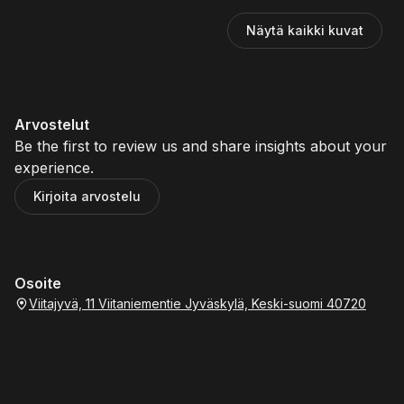
Tapahtuman järjestää Jyvälän Setlementti ry
Näytä kaikki kuvat
Arvostelut
Be the first to review us and share insights about your
experience.
Kirjoita arvostelu
Osoite
Viitajyvä, 11 Viitaniementie Jyväskylä, Keski-suomi 40720